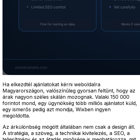
Ha elkezdtél ajánlatokat kérni weboldalra
Magyarországon, valószínűleg gyorsan feltűnt, hogy az
árak nagyon széles skálán mozognak. Valaki 150 000
forintot mond, egy ügynökség több milliós ajánlatot küld,
egy ismerős pedig azt mondja, Wixben ingyen
megoldotta.
Az árkülönbség mögött általában nem csak a design áll.
A stratégia, a szöveg, a technikai kivitelezés, a SEO, a
teljesítmény és az átadás minősége is meghatározza, mit