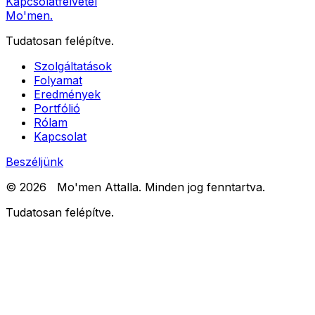
Kapcsolatfelvétel
Mo'men
.
Tudatosan felépítve.
Szolgáltatások
Folyamat
Eredmények
Portfólió
Rólam
Kapcsolat
Beszéljünk
©
2026
Mo'men Attalla.
Minden jog fenntartva.
Tudatosan felépítve.