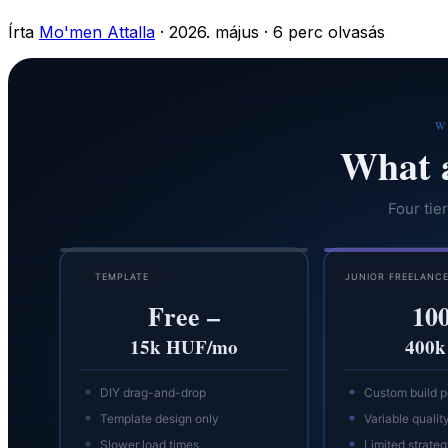
Írta
Mo'men Attalla
·
2026. május
·
6 perc olvasás