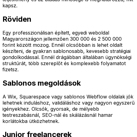
kapsz.
Röviden
Egy professzionálisan épített, egyedi weboldal
Magyarországon jellemzően 300 000 és 2 500 000
forint között mozog. Ennél olcsóbban is lehet oldalt
készíteni, de gyakran sablonosabb, kevesebb stratégiai
gondolkodással. Ennél drágábban általában ügynökségi
struktúrát, több szereplőt és komplexebb folyamatot
fizetsz.
Sablonos megoldások
A Wix, Squarespace vagy sablonos Webflow oldalak jók
lehetnek induláshoz, validáláshoz vagy nagyon egyszerű
igényekhez. Olcsók, gyorsak, de mélyebb
testreszabásnál, SEO-nál és skálázásnál hamar
korlátokba ütközhetnek.
Junior freelancerek