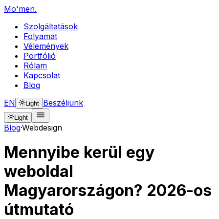
Mo'men
.
Szolgáltatások
Folyamat
Vélemények
Portfólió
Rólam
Kapcsolat
Blog
EN
Beszéljünk
Light
Light
Blog
·
Webdesign
Mennyibe kerül egy
weboldal
Magyarországon? 2026-os
útmutató